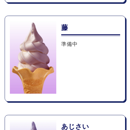
藤
準備中
あじさい