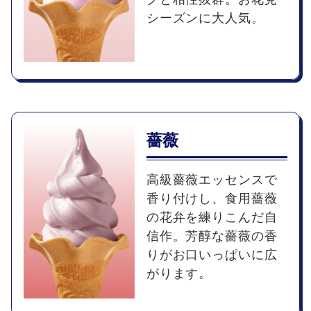
シーズンに大人気。
薔薇
高級薔薇エッセンスで
香り付けし、食用薔薇
の花弁を練りこんだ自
信作。芳醇な薔薇の香
りがお口いっぱいに広
がります。